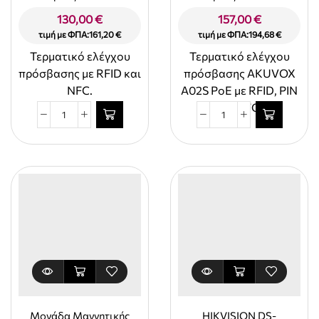
AKUVOX A01S
AKUVOX A02S
130,00
€
157,00
€
τιμή με ΦΠΑ:
161,20
€
τιμή με ΦΠΑ:
194,68
€
Τερματικό ελέγχου
Τερματικό ελέγχου
πρόσβασης με RFID και
πρόσβασης AKUVOX
NFC.
A02S PoE με RFID, PIN
και NFC.
Μονάδα
Μονάδα
Μαγνητικής
Μαγνητικής
κάρτας
κάρτας
εισόδου
εισόδου
AKUVOX
AKUVOX
A01S
A02S
ποσότητα
ποσότητα
Μονάδα Μαγνητικής
HIKVISION DS-