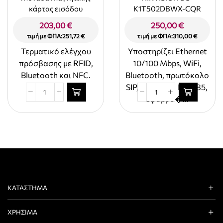
κάρτας εισόδου
K1T502DBWX-CQR
AKUVOX A03S
203,00
€
250,00
€
τιμή με ΦΠΑ:
251,72
€
τιμή με ΦΠΑ:
310,00
€
Τερματικό ελέγχου
Yποστηρίζει Ethernet
πρόσβασης με RFID,
10/100 Mbps, WiFi,
Bluetooth και NFC.
Bluetooth, πρωτόκολο
SIP, Wiegand , RS-485,
Μονάδα
HIKVISION
εφαρμο�...
Μαγνητικής
DS-
κάρτας
K1T502DBWX-
εισόδου
CQR
AKUVOX
ποσότητα
A03S
ποσότητα
ΚΑΤΆΣΤΗΜΑ
ΧΡΉΣΙΜΑ