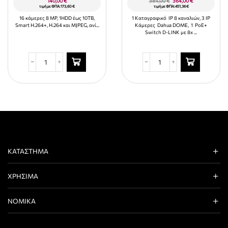
140,00
€
384,00
€
364,00
€
τιμή με ΦΠΑ:
173,60
€
τιμή με ΦΠΑ:
451,36
€
16 κάμερες 8 MP, 1HDD έως 10TB,
1 Καταγραφικό ΙΡ 8 καναλιών, 3 IP
Smart H.264+, H.264 και MJPEG,
ανί...
Κάμερες Dahua DOME, 1 PoE+
Switch D-LINK με 8x ...
ΚΑΤΆΣΤΗΜΑ
ΧΡΉΣΙΜΑ
ΝΟΜΙΚΆ