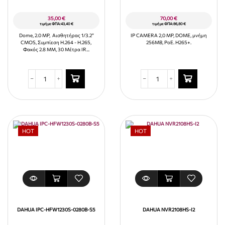
35,00
€
70,00
€
τιμή με ΦΠΑ:
43,40
€
τιμή με ΦΠΑ:
86,80
€
Dome, 2.0 MP, Αισθητήρας 1/3.2”
IP CAMERA 2,0 MP, DOME, μνήμη
CMOS, Συμπίεση H.264 - H.265,
256MB, PoE. H265+.
Φακός 2.8 MM, 30 Mέτρα IR...
HOT
HOT
DAHUA IPC-HFW1230S-0280B-S5
DAHUA NVR2108HS-I2