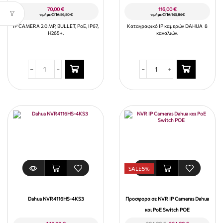
70,00
€
116,00
€
τιμή με ΦΠΑ:
86,80
€
τιμή με ΦΠΑ:
143,84
€
IP CAMERA 2.0 MP, BULLET, PoE, IP67,
Καταγραφικό ΙΡ καμερών DAHUA 8
H265+.
καναλιών.
SALE
5%
Dahua NVR4116HS-4KS3
Προσφορα σε NVR IP Cameras Dahua
και PoE Switch POE