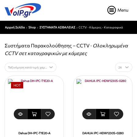
Menu
Αρχική Σελίδα
Shop
ΣΥΣΤΗΜΑΤΑ ΑΣΦΑΛΕΙΑΣ
CCTV - Κάμερες - Καταγραφικά
Συστήματα Παρακολούθησης – CCTV ·
Ολοκληρωμένα
CCTV σετ καταγραφικών με κάμερες
HOT
Dahua DH-IPC-T1E20-A
DAHUA IPC-HDW1230S-0280