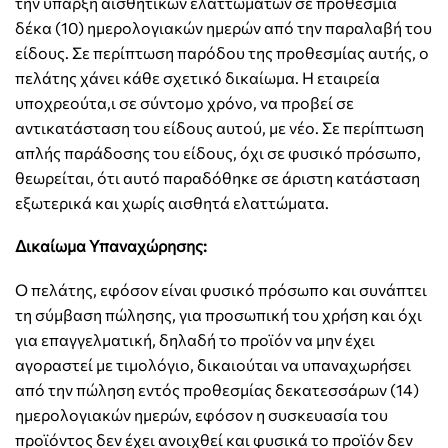
την ύπαρξη αισθητικών ελαττωμάτων σε προθεσμία
δέκα (10) ημερολογιακών ημερών από την παραλαβή του
είδους. Σε περίπτωση παρόδου της προθεσμίας αυτής, ο
πελάτης χάνει κάθε σχετικό δικαίωμα. Η εταιρεία
υποχρεούτα,ι σε σύντομο χρόνο, να προβεί σε
αντικατάσταση του είδους αυτού, με νέο. Σε περίπτωση
απλής παράδοσης του είδους, όχι σε φυσικό πρόσωπο,
θεωρείται, ότι αυτό παραδόθηκε σε άριστη κατάσταση
εξωτερικά και χωρίς αισθητά ελαττώματα.
Δικαίωμα Υπαναχώρησης:
Ο πελάτης, εφόσον είναι φυσικό πρόσωπο και συνάπτει
τη σύμβαση πώλησης, για προσωπική του χρήση και όχι
για επαγγελματική, δηλαδή το προϊόν να μην έχει
αγοραστεί με τιμολόγιο, δικαιούται να υπαναχωρήσει
από την πώληση εντός προθεσμίας δεκατεσσάρων (14)
ημερολογιακών ημερών, εφόσον η συσκευασία του
προϊόντος δεν έχει ανοιχθεί και φυσικά το προϊόν δεν