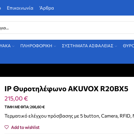
ο
Επικοινωνία
‘Αρθρα
ΤΥΑΚΑ
ΠΛΗΡΟΦΟΡΙΚΗ
ΣΥΣΤΗΜΑΤΑ ΑΣΦΑΛΕΙΑΣ
ΘΥΡ
IP Θυροτηλέφωνο AKUVOX R20BX5
215,00
€
ΤΙΜΉ ΜΕ ΦΠΑ:
266,60
€
Τερματικό ελέγχου πρόσβασης με 5 button, Camera, RFID, 
Add to wishlist