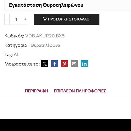
Εγκατάσταση Θυροτηλεφώνου
ΠΡΟΣΘΉΚΗ ΣΤΟ ΚΑΛΆΘΙ
Κωδικός:
VDB.AKUR20.BX5
Κατηγορία:
Θυροτηλέφωνα
Tag:
Al
Μοιραστείτε το:
ΠΕΡΙΓΡΑΦΉ
ΕΠΙΠΛΈΟΝ ΠΛΗΡΟΦΟΡΊΕΣ