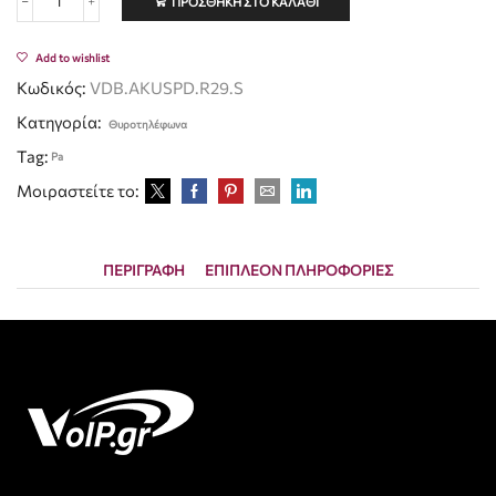
ΠΡΟΣΘΉΚΗ ΣΤΟ ΚΑΛΆΘΙ
Add to wishlist
Κωδικός:
VDB.AKUSPD.R29.S
Κατηγορία:
Θυροτηλέφωνα
Tag:
Pa
Μοιραστείτε το:
ΠΕΡΙΓΡΑΦΉ
ΕΠΙΠΛΈΟΝ ΠΛΗΡΟΦΟΡΊΕΣ