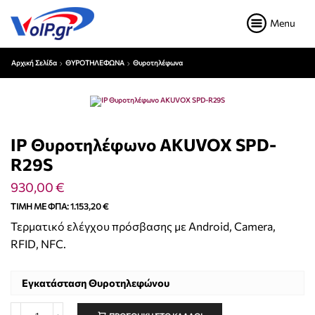
Menu
Αρχική Σελίδα
ΘΥΡΟΤΗΛΕΦΩΝΑ
Θυροτηλέφωνα
IP Θυροτηλέφωνο AKUVOX SPD-
R29S
930,00
€
ΤΙΜΉ ΜΕ ΦΠΑ:
1.153,20
€
Τερματικό ελέγχου πρόσβασης με Android, Camera,
RFID, NFC.
Εγκατάσταση Θυροτηλεφώνου