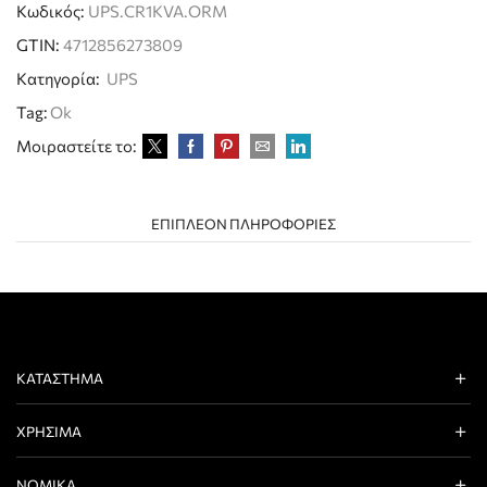
Κωδικός:
UPS.CR1KVA.ORM
GTIN:
4712856273809
Κατηγορία:
UPS
Tag:
Ok
Μοιραστείτε το:
ΕΠΙΠΛΈΟΝ ΠΛΗΡΟΦΟΡΊΕΣ
ΚΑΤΆΣΤΗΜΑ
ΧΡΉΣΙΜΑ
ΝΟΜΙΚΆ