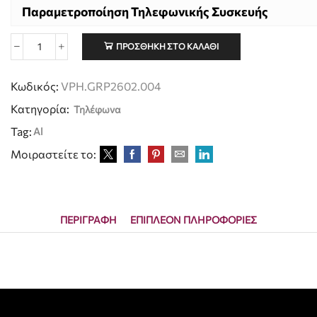
Παραμετροποίηση Τηλεφωνικής Συσκευής
ΠΡΟΣΘΉΚΗ ΣΤΟ ΚΑΛΆΘΙ
Κωδικός:
VPH.GRP2602.004
Κατηγορία:
Τηλέφωνα
Tag:
Al
Μοιραστείτε το:
ΠΕΡΙΓΡΑΦΉ
ΕΠΙΠΛΈΟΝ ΠΛΗΡΟΦΟΡΊΕΣ