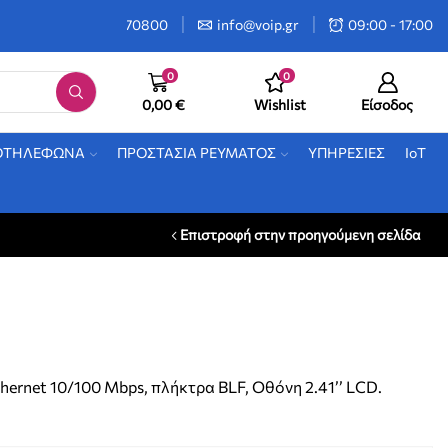
2106470800
info@voip.gr
09:00 - 17:00
0
0
0,00
€
Wishlist
Είσοδος
ΟΤΗΛΕΦΩΝΑ
ΠΡΟΣΤΑΣΙΑ ΡΕΥΜΑΤΟΣ
ΥΠΗΡΕΣΙΕΣ
IoT
Επιστροφή στην προηγούμενη σελίδα
hernet 10/100 Mbps, πλήκτρα BLF, Οθόνη 2.41’’ LCD.