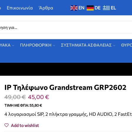
ο
Επικοινωνία
‘Αρθρα
EN
DE
EL
ΤΥΑΚΑ
ΠΛΗΡΟΦΟΡΙΚΗ
ΣΥΣΤΗΜΑΤΑ ΑΣΦΑΛΕΙΑΣ
ΘΥΡ
IP Τηλέφωνο Grandstream GRP2602
49,00
€
45,00
€
ΤΙΜΉ ΜΕ ΦΠΑ:
55,80
€
4 λογαριασμοί SIP, 2 πλήκτρα γραμμής, HD AUDIO, 2 FastEt
Add to wishlist