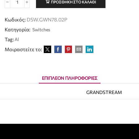
ΠΡΟΣΘΉΚΗ ΣΤΟ ΚΑΛΆΘΙ
Κωδικός:
DSW.GWN78.02P
Κατηγορία:
Switches
Tag:
Al
Μοιραστείτε το:
ΕΠΙΠΛΈΟΝ ΠΛΗΡΟΦΟΡΊΕΣ
GRANDSTREAM