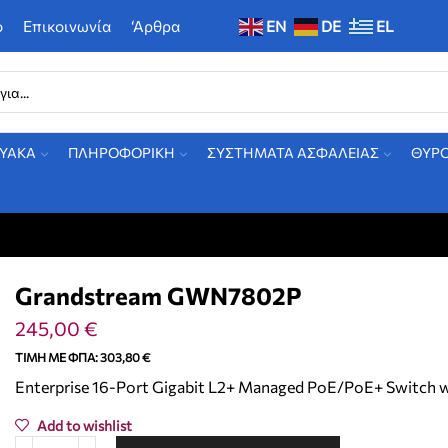
ο
Επικοινωνία
‘Αρθρα
EN
DE
EL
ΤΥΑΚΑ
ΠΛΗΡΟΦΟΡΙΚΗ
ΣΥΣΤΗΜΑΤΑ ΑΣΦΑΛΕΙΑΣ
ΘΥΡ
Grandstream GWN7802P
245,00
€
ΤΙΜΉ ΜΕ ΦΠΑ:
303,80
€
Enterprise 16-Port Gigabit L2+ Managed PoE/PoE+ Switch w
Add to wishlist