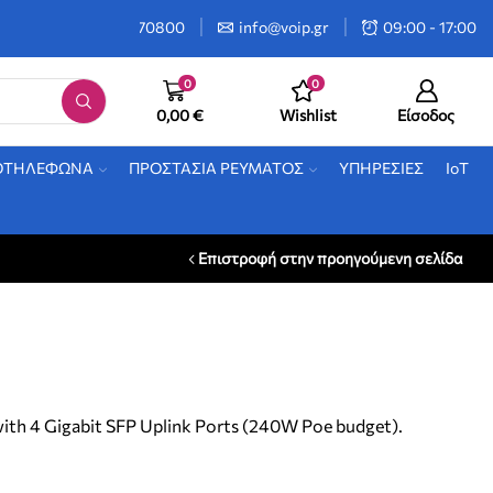
2106470800
info@voip.gr
09:00 - 17:00
0
0
0,00
€
Wishlist
Είσοδος
ΟΤΗΛΕΦΩΝΑ
ΠΡΟΣΤΑΣΙΑ ΡΕΥΜΑΤΟΣ
ΥΠΗΡΕΣΙΕΣ
IoT
Επιστροφή στην προηγούμενη σελίδα
ith 4 Gigabit SFP Uplink Ports (240W Poe budget).