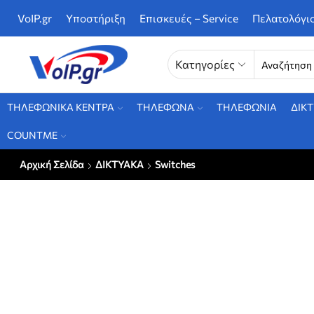
VoIP.gr
Υποστήριξη
Επισκευές – Service
Πελατολόγι
Κατηγορίες
ΤΗΛΕΦΩΝΙΚΑ ΚΕΝΤΡΑ
ΤΗΛΕΦΩΝΑ
ΤΗΛΕΦΩΝΙΑ
ΔΙΚ
COUNTME
Αρχική Σελίδα
ΔΙΚΤΥΑΚΑ
Switches