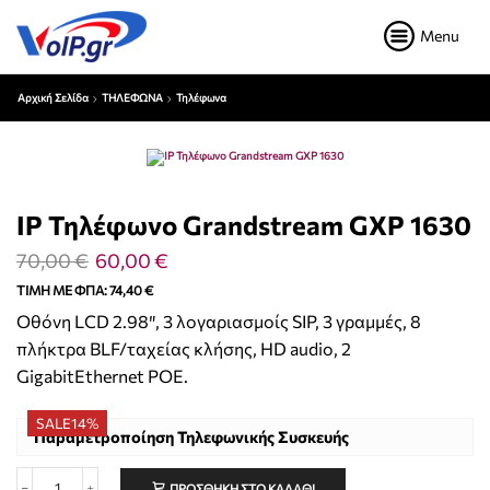
Menu
Αρχική Σελίδα
ΤΗΛΕΦΩΝΑ
Τηλέφωνα
IP Τηλέφωνο Grandstream GXP 1630
70,00
€
60,00
€
ΤΙΜΉ ΜΕ ΦΠΑ:
74,40
€
Οθόνη LCD 2.98″, 3 λογαριασμοίς SIP, 3 γραμμές, 8
πλήκτρα BLF/ταχείας κλήσης, HD audio, 2
GigabitEthernet POE.
SALE
14%
Παραμετροποίηση Τηλεφωνικής Συσκευής
ΠΡΟΣΘΉΚΗ ΣΤΟ ΚΑΛΆΘΙ