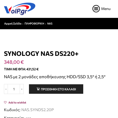
Menu
Αρχική Σελίδα
ΠΛΗΡΟΦΟΡΙΚΗ
NAS
SYNOLOGY NAS DS220+
348,00
€
ΤΙΜΉ ΜΕ ΦΠΑ:
431,52
€
NAS με 2 μονάδες αποθήκευσης HDD/SSD 3,5″ ή 2,5″
ΠΡΟΣΘΉΚΗ ΣΤΟ ΚΑΛΆΘΙ
Add to wishlist
Κωδικός:
NAS.SYNDS2.20P
Κατηγορία: