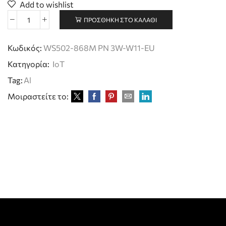
Add to wishlist
ΠΡΟΣΘΉΚΗ ΣΤΟ ΚΑΛΆΘΙ
WS502-
868M
PN
Κωδικός:
WS502-868M PN 3W-W11-EU
3W-
Κατηγορία:
IoT
W11-
EU
Tag:
Al
ποσότητα
Μοιραστείτε το: