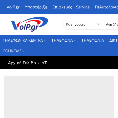
VoIP.gr
Υποστήριξη
Επισκευές – Service
Πελατολόγι
ΤΗΛΕΦΩΝΙΚΑ ΚΕΝΤΡΑ
ΤΗΛΕΦΩΝΑ
ΤΗΛΕΦΩΝΙΑ
ΔΙΚ
COUNTME
Αρχική Σελίδα
IoT