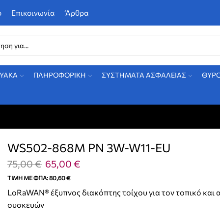
ο
Επικοινωνία
‘Αρθρα
Search
input
ΤΥΑΚΑ
ΠΛΗΡΟΦΟΡΙΚΗ
ΣΥΣΤΗΜΑΤΑ ΑΣΦΑΛΕΙΑΣ
ΘΥΡ
WS502-868M PN 3W-W11-EU
Original
Η
75,00
€
65,00
€
price
τρέχουσα
ΤΙΜΉ ΜΕ ΦΠΑ:
80,60
€
was:
τιμή
LoRaWAN® έξυπνος διακόπτης τοίχου για τον τοπικό και
75,00 €.
είναι:
συσκευών
65,00 €.