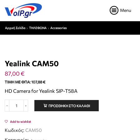
Menu
Αρχική Σελίδα
ΤΗΛΕΦΩΝΑ
Accessories
Yealink CAM50
87,00
€
ΤΙΜΉ ΜΕ ΦΠΑ:
107,88
€
HD Camera for Yealink SIP-T58A
ΠΡΟΣΘΉΚΗ ΣΤΟ ΚΑΛΆΘΙ
Add to wishlist
Κωδικός:
CAM50
Κατηγορία: