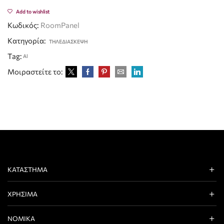
Add to wishlist
Κωδικός:
RoomPanel
Κατηγορία:
ΤΗΛΕΔΙΑΣΚΕΨΗ
Tag:
Al
Μοιραστείτε το:
ΚΑΤΆΣΤΗΜΑ
ΧΡΉΣΙΜΑ
ΝΟΜΙΚΆ