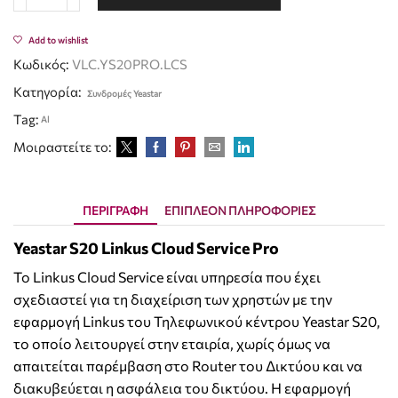
Add to wishlist
Κωδικός:
VLC.YS20PRO.LCS
Κατηγορία:
Συνδρομές Yeastar
Tag:
Al
Μοιραστείτε το:
ΠΕΡΙΓΡΑΦΉ
ΕΠΙΠΛΈΟΝ ΠΛΗΡΟΦΟΡΊΕΣ
Yeastar S20 Linkus Cloud Service Pro
Το Linkus Cloud Service είναι υπηρεσία που έχει
σχεδιαστεί για τη διαχείριση των χρηστών με την
εφαρμογή Linkus του Τηλεφωνικού κέντρου Yeastar S20,
το οποίο λειτουργεί στην εταιρία, χωρίς όμως να
απαιτείται παρέμβαση στο Router του Δικτύου και να
διακυβεύεται η ασφάλεια του δικτύου. Η εφαρμογή