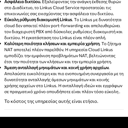
Ασφάλεια δικτύου.
Εξαλείφοντας την ανάγκη έκθεσης θυρών
στο Διαδίκτυο, το Linkus Cloud Service προστατεύει τις
επικοινωνίες σας ενισχύοντας την ασφάλεια του δικτύου.
Εύκολη ρύθμιση διακομιστή Linkus
. Το Linkus με δυνατότητα
cloud δεν απαιτεί πλέον port-forwarding και απελευθερώνει
τον διαχειριστή PBX από δύσκολες ρυθμίσεις διακομιστή και
δικτύου. Η εγκατάσταση του Linkus είναι πλέον απλή.
Καλύτερη ποιότητα κλήσεων και εμπειρία χρήστη
. Το ζήτημα
NAT αποτελεί πλέον παρελθόν. Η υπηρεσία Cloud Linkus
εμποδίζει την εμφάνιση προβλημάτων NAT, βελτιώνοντας
έτσι την ποιότητα των κλήσεων και την εμπειρία χρήστη.
Άμεση ανταλλαγή μηνυμάτων και κοινή χρήση αρχείων.
Απολαύστε ευκολότερη και πιο ενοποιημένη συνεργασία με τη
δυνατότητα ανταλλαγής άμεσων μηνυμάτων και κοινής
χρήσης αρχείων στο Linkus. Η ανταλλαγή ιδεών και εγγράφων
σε πραγματικό χρόνο οπουδήποτε είναι πλέον τόσο εύκολη .
Το κόστος της υπηρεσίας αυτής είναι ετήσιο.