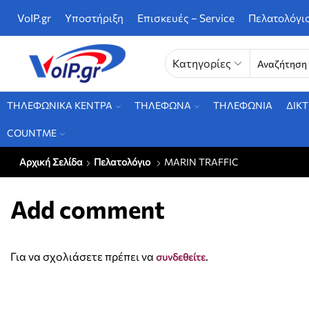
VoIP.gr
Υποστήριξη
Επισκευές – Service
Πελατολόγι
Κατηγορίες
ΤΗΛΕΦΩΝΙΚΑ ΚΕΝΤΡΑ
ΤΗΛΕΦΩΝΑ
ΤΗΛΕΦΩΝΙΑ
ΔΙΚ
COUNTME
Αρχική Σελίδα
Πελατολόγιο
MARIN TRAFFIC
Add comment
Για να σχολιάσετε πρέπει να
.
συνδεθείτε