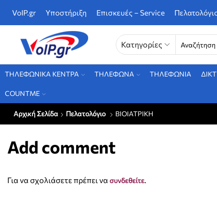
VoIP.gr
Υποστήριξη
Επισκευές – Service
Πελατολόγι
Κατηγορίες
ΤΗΛΕΦΩΝΙΚΑ ΚΕΝΤΡΑ
ΤΗΛΕΦΩΝΑ
ΤΗΛΕΦΩΝΙΑ
ΔΙΚ
COUNTME
Αρχική Σελίδα
Πελατολόγιο
ΒΙΟΙΑΤΡΙΚΗ
Add comment
Για να σχολιάσετε πρέπει να
.
συνδεθείτε