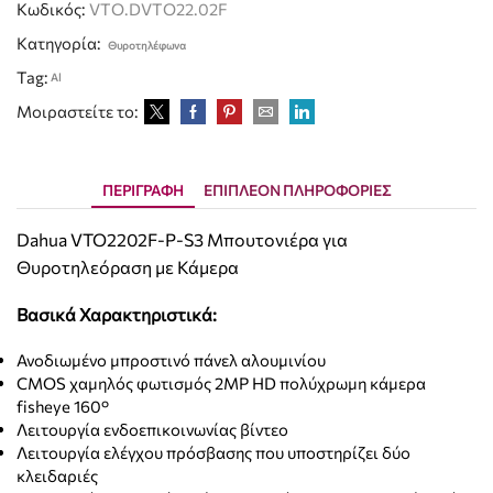
Κωδικός:
VTO.DVTO22.02F
Κατηγορία:
Θυροτηλέφωνα
Tag:
Al
Μοιραστείτε το:
ΠΕΡΙΓΡΑΦΉ
ΕΠΙΠΛΈΟΝ ΠΛΗΡΟΦΟΡΊΕΣ
Dahua VTO2202F-P-S3 Μπουτονιέρα για
Θυροτηλεόραση με Κάμερα
Βασικά Χαρακτηριστικά:
Ανοδιωμένο μπροστινό πάνελ αλουμινίου
CMOS χαμηλός φωτισμός 2MP HD πολύχρωμη κάμερα
fisheye 160°
Λειτουργία ενδοεπικοινωνίας βίντεο
Λειτουργία ελέγχου πρόσβασης που υποστηρίζει δύο
κλειδαριές