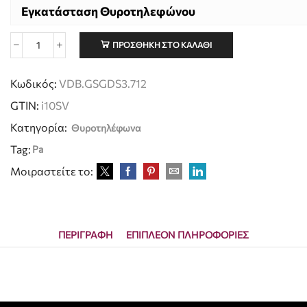
Εγκατάσταση Θυροτηλεφώνου
ΠΡΟΣΘΉΚΗ ΣΤΟ ΚΑΛΆΘΙ
Κωδικός:
VDB.GSGDS3.712
GTIN:
i10SV
Κατηγορία:
Θυροτηλέφωνα
Tag:
Pa
Μοιραστείτε το:
ΠΕΡΙΓΡΑΦΉ
ΕΠΙΠΛΈΟΝ ΠΛΗΡΟΦΟΡΊΕΣ