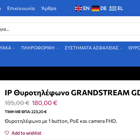
ο
Επικοινωνία
‘Αρθρα
EN
DE
EL
ΤΥΑΚΑ
ΠΛΗΡΟΦΟΡΙΚΗ
ΣΥΣΤΗΜΑΤΑ ΑΣΦΑΛΕΙΑΣ
ΘΥΡ
IP Θυροτηλέφωνο GRANDSTREAM G
185,00
€
180,00
€
ΤΙΜΉ ΜΕ ΦΠΑ:
223,20
€
Θυροτηλέφωνο με 1 button, PoE και camera FHD.
Add to wishlist