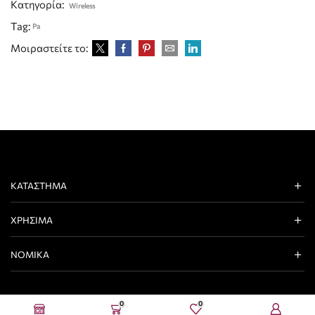
Κατηγορία:
Wireless
Tag:
Pa
Μοιραστείτε το:
ΚΑΤΆΣΤΗΜΑ
ΧΡΉΣΙΜΑ
ΝΟΜΙΚΆ
0
0