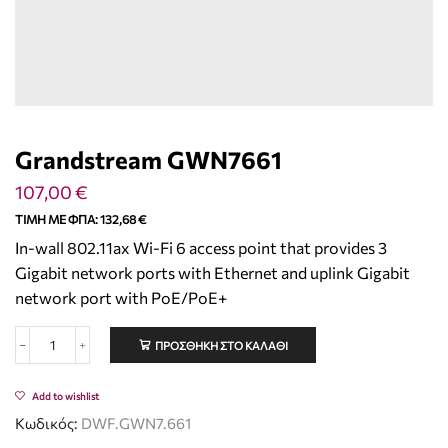
Grandstream GWN7661
107,00
€
ΤΙΜΉ ΜΕ ΦΠΑ:
132,68
€
In-wall 802.11ax Wi-Fi 6 access point that provides 3
Gigabit network ports with Ethernet and uplink Gigabit
network port with PoE/PoE+
ΠΡΟΣΘΉΚΗ ΣΤΟ ΚΑΛΆΘΙ
Add to wishlist
Κωδικός:
DWF.GWN7.661