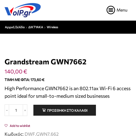
Menu
Αρχική Σελίδα
ΔΙΚΤΥΑΚΑ
Wireless
Grandstream GWN7662
140,00
€
ΤΙΜΉ ΜΕ ΦΠΑ:
173,60
€
High Performance GWN7662 is an 802.11ax Wi-Fi 6 access
point ideal for small-to-medium sized businesses
ΠΡΟΣΘΉΚΗ ΣΤΟ ΚΑΛΆΘΙ
Add to wishlist
Κωδικός:
DWF.GWN7.662