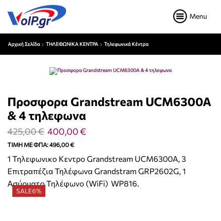
Menu
Αρχική Σελίδα
ΤΗΛΕΦΩΝΙΚΑ ΚΕΝΤΡΑ
Τηλεφωνικά Κέντρα
Προσφορα Grandstream UCM6300A
& 4 τηλεφωνα
425,00
€
400,00
€
ΤΙΜΉ ΜΕ ΦΠΑ:
496,00
€
1 Τηλεφωνικο Κεντρο Grandstream UCM6300A, 3
Επιτραπέζια Τηλέφωνα Grandstram GRP2602G, 1
Ασύρματο Τηλέφωνο (WiFi) WP816.
SALE
6%