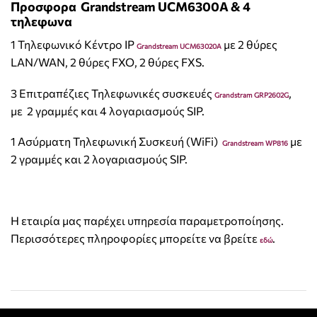
Προσφορα Grandstream UCM6300A & 4
τηλεφωνα
1 Τηλεφωνικό Κέντρο IP
με 2 θύρες
Grandstream UCM63020A
LAN/WAN, 2 θύρες FXO, 2 θύρες FXS.
3 Επιτραπέζιες Τηλεφωνικές συσκευές
,
Grandstram GRP2602G
με 2 γραμμές και 4 λογαριασμούς SIP.
1 Ασύρματη Τηλεφωνική Συσκευή (WiFi)
με
Grandstream WP816
2 γραμμές και 2 λογαριασμούς SIP.
Η εταιρία μας παρέχει υπηρεσία παραμετροποίησης.
Περισσότερες πληροφορίες μπορείτε να βρείτε
.
εδώ